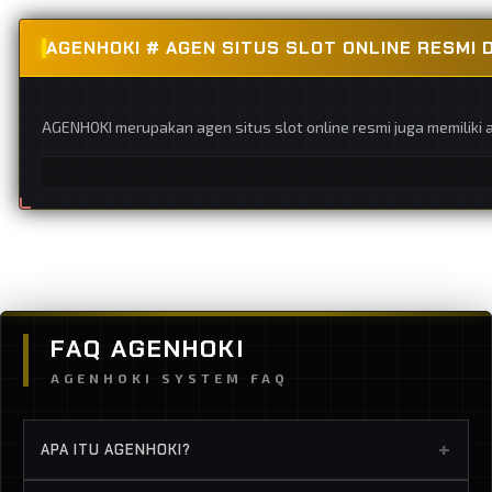
AGENHOKI # AGEN SITUS SLOT ONLINE RESMI
AGENHOKI merupakan agen situs slot online resmi juga memiliki 
FAQ AGENHOKI
AGENHOKI SYSTEM FAQ
+
APA ITU AGENHOKI?