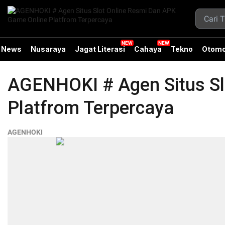
News
Nusaraya
Jagat Literasi
Cahaya
Tekno
Otomo
AGENHOKI # Agen Situs Sl
Platfrom Terpercaya
AGENHOKI