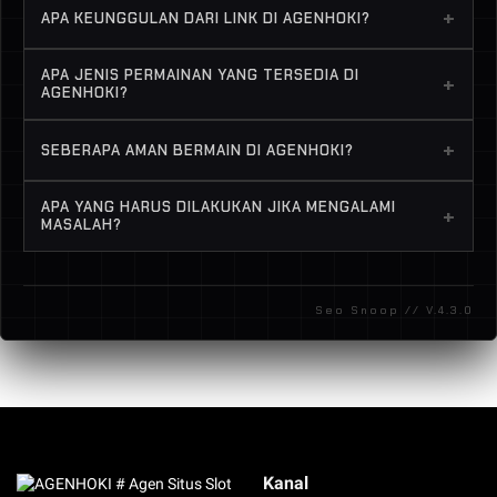
AGENHOKI adalah link situs toto slot gacor online
+
APA KEUNGGULAN DARI LINK DI AGENHOKI?
server Thailand resmi yang mudah dimainkan hari
ini.
AGENHOKI Link memberikan akses cepat ke
APA JENIS PERMAINAN YANG TERSEDIA DI
+
permainan slot yang gacor, meningkatkan peluang
AGENHOKI?
menang Anda dengan pengalaman bermain yang
AGENHOKI menawarkan berbagai permainan slot
seru!
+
SEBERAPA AMAN BERMAIN DI AGENHOKI?
dengan tema menarik dan fitur bonus yang
membuat setiap putaran semakin mengasyikkan!
AGENHOKI mengutamakan keamanan! Dengan
APA YANG HARUS DILAKUKAN JIKA MENGALAMI
+
teknologi enkripsi modern, data dan transaksi Anda
MASALAH?
dilindungi, memastikan pengalaman bermain yang
Tim layanan pelanggan AGENHOKI siap membantu
nyaman.
Anda 24/7 melalui live chat atau email. AGENHOKI
Seo Snoop // V.4.3.0
berkomitmen untuk memberikan solusi cepat untuk
semua pertanyaan Anda.
Kanal