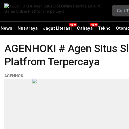
News
Nusaraya
Jagat Literasi
Cahaya
Tekno
Otomo
AGENHOKI # Agen Situs Sl
Platfrom Terpercaya
AGENHOKI