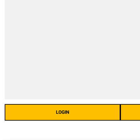
LOGIN