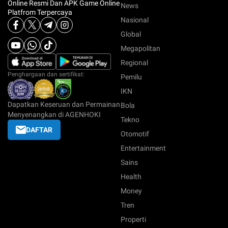
News
Nasional
Global
Megapolitan
Regional
Penghargaan dan sertifikat:
Pemilu
IKN
Dapatkan Keseruan dan Permainan
Bola
Menyenangkan di AGENHOKI
Tekno
DAFTAR
Otomotif
Entertainment
Sains
Health
Money
Tren
Properti