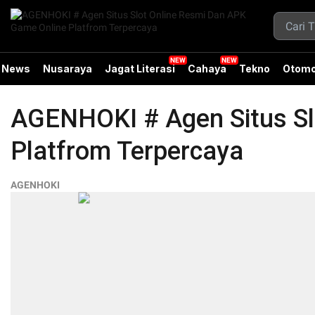
News
Nusaraya
Jagat Literasi
Cahaya
Tekno
Otomo
AGENHOKI # Agen Situs Sl
Platfrom Terpercaya
AGENHOKI