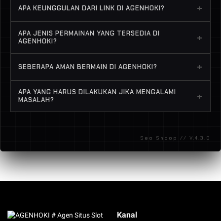
AGENHOKI adalah link situs toto slot gacor online
+
APA KEUNGGULAN DARI LINK DI AGENHOKI?
server Thailand resmi yang mudah dimainkan hari
ini.
AGENHOKI Link memberikan akses cepat ke
APA JENIS PERMAINAN YANG TERSEDIA DI
+
permainan slot yang gacor, meningkatkan peluang
AGENHOKI?
menang Anda dengan pengalaman bermain yang
AGENHOKI menawarkan berbagai permainan slot
seru!
+
SEBERAPA AMAN BERMAIN DI AGENHOKI?
dengan tema menarik dan fitur bonus yang
membuat setiap putaran semakin mengasyikkan!
AGENHOKI mengutamakan keamanan! Dengan
APA YANG HARUS DILAKUKAN JIKA MENGALAMI
+
teknologi enkripsi modern, data dan transaksi Anda
MASALAH?
dilindungi, memastikan pengalaman bermain yang
Tim layanan pelanggan AGENHOKI siap membantu
nyaman.
Anda 24/7 melalui live chat atau email. AGENHOKI
Seo Snoop // V.4.3.0
berkomitmen untuk memberikan solusi cepat untuk
semua pertanyaan Anda.
Kanal